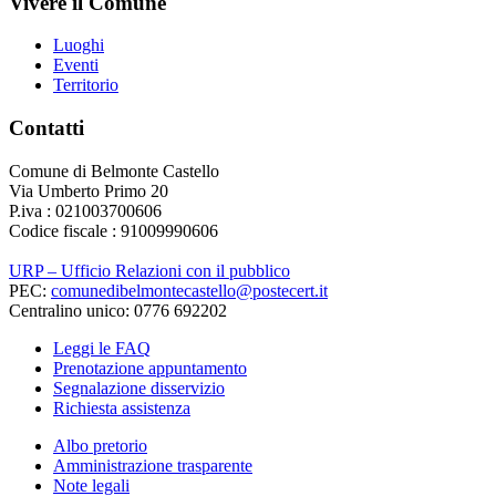
Vivere il Comune
Luoghi
Eventi
Territorio
Contatti
Comune di Belmonte Castello
Via Umberto Primo 20
P.iva : 021003700606
Codice fiscale : 91009990606
URP – Ufficio Relazioni con il pubblico
PEC:
comunedibelmontecastello@postecert.it
Centralino unico: 0776 692202
Leggi le FAQ
Prenotazione appuntamento
Segnalazione disservizio
Richiesta assistenza
Albo pretorio
Amministrazione trasparente
Note legali