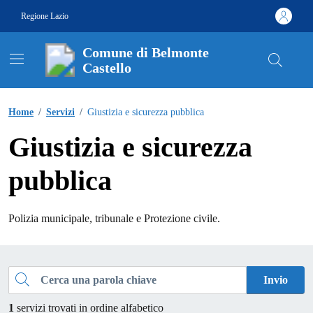
Vai ai contenuti
Vai al footer
Regione Lazio
Comune di Belmonte
Castello
Contenuti in evidenza
Home
/
Servizi
/
Giustizia e sicurezza pubblica
Giustizia e sicurezza
pubblica
Polizia municipale, tribunale e Protezione civile.
Esplora tutti i servizi
Cerca una parola chiave
Invio
1
servizi trovati in ordine alfabetico