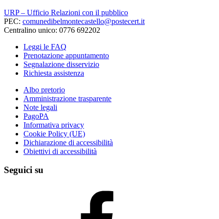
URP – Ufficio Relazioni con il pubblico
PEC:
comunedibelmontecastello@postecert.it
Centralino unico: 0776 692202
Leggi le FAQ
Prenotazione appuntamento
Segnalazione disservizio
Richiesta assistenza
Albo pretorio
Amministrazione trasparente
Note legali
PagoPA
Informativa privacy
Cookie Policy (UE)
Dichiarazione di accessibilità
Obiettivi di accessibilità
Seguici su