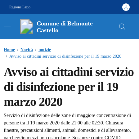
Vai ai contenuti
Vai al footer
Regione Lazio
Comune di Belmonte
Castello
Contenuti in evidenza
Home
/
Novità
/
notizie
/
Avviso ai cittadini servizio di disinfezione per il 19 marzo 2020
Avviso ai cittadini servizio
di disinfezione per il 19
marzo 2020
Dettagli della notizia
Servizio di disinfezione delle zone di maggiore concentrazione di
persone tra il 19 marzo 2020 dalle 21:00 alle 02:30. Chiusura
finestre, precauzioni alimenti, animali domestici e di allevamento,
parcheggio mezzi non ostacolante. Sostanze contro COVID