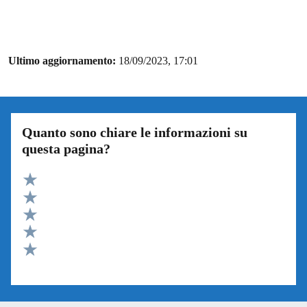
Ultimo aggiornamento:
18/09/2023, 17:01
Quanto sono chiare le informazioni su
questa pagina?
Valuta 5 stelle su 5
Valuta 4 stelle su 5
Valuta 3 stelle su 5
Valuta 2 stelle su 5
Valuta 1 stelle su 5