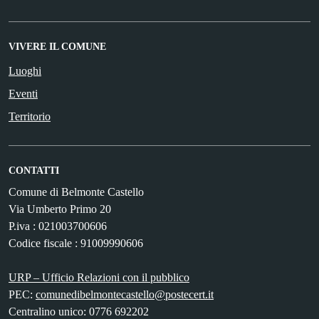
VIVERE IL COMUNE
Luoghi
Eventi
Territorio
CONTATTI
Comune di Belmonte Castello
Via Umberto Primo 20
P.iva : 021003700606
Codice fiscale : 91009990606
URP – Ufficio Relazioni con il pubblico
PEC:
comunedibelmontecastello@postecert.it
Centralino unico: 0776 692202