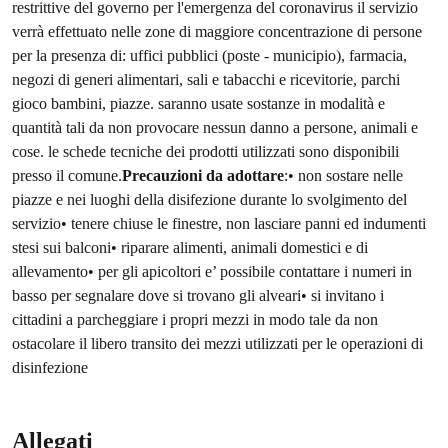
restrittive del governo per l'emergenza del coronavirus il servizio
verrà effettuato nelle zone di maggiore concentrazione di persone
per la presenza di: uffici pubblici (poste - municipio), farmacia,
negozi di generi alimentari, sali e tabacchi e ricevitorie, parchi
gioco bambini, piazze. saranno usate sostanze in modalità e
quantità tali da non provocare nessun danno a persone, animali e
cose. le schede tecniche dei prodotti utilizzati sono disponibili
presso il comune.
Precauzioni da adottare
:• non sostare nelle
piazze e nei luoghi della disifezione durante lo svolgimento del
servizio• tenere chiuse le finestre, non lasciare panni ed indumenti
stesi sui balconi• riparare alimenti, animali domestici e di
allevamento• per gli apicoltori e’ possibile contattare i numeri in
basso per segnalare dove si trovano gli alveari• si invitano i
cittadini a parcheggiare i propri mezzi in modo tale da non
ostacolare il libero transito dei mezzi utilizzati per le operazioni di
disinfezione
Allegati