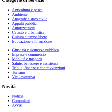
Categorie di Servizio
Agricoltura e pesca
Ambiente
Anagrafe e stato civile
Appalti pubblici
Autorizzazioni
Catasto e urbanistica
Cultura e tempo libero
Educazione e formazione
Giustizia e sicurezza pubblica
Imprese e commercio
Mobilità e trasporti
Salute, benessere e assistenza
Tributi, finanze e contravvenzioni
Turismo
Vita lavorativa
Novità
Notizie
Comunicati
Avvisi