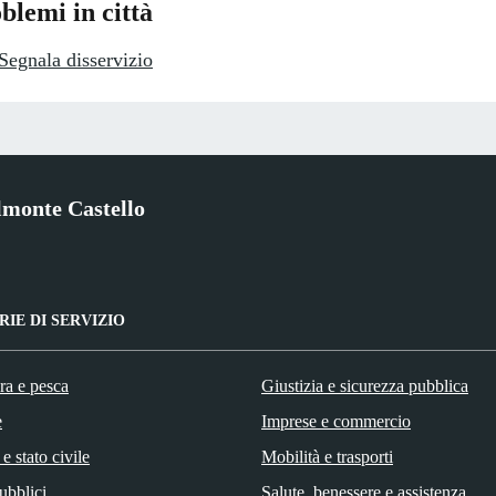
blemi in città
Segnala disservizio
monte Castello
IE DI SERVIZIO
ra e pesca
Giustizia e sicurezza pubblica
e
Imprese e commercio
e stato civile
Mobilità e trasporti
ubblici
Salute, benessere e assistenza