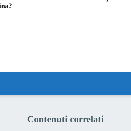
ina?
a 5 stelle su 5
a 4 stelle su 5
a 3 stelle su 5
a 2 stelle su 5
a 1 stelle su 5
Contenuti correlati