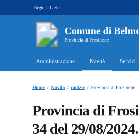
Vai ai contenuti
Vai al footer
Regione Lazio
Comune di Belmo
Provincia di Frosinone
Amministrazione
Novità
Servizi
Contenuti in evidenza
Home
/
Novità
/
notizie
/
Provincia di Frosinone 
Provincia di Fros
34 del 29/08/2024.