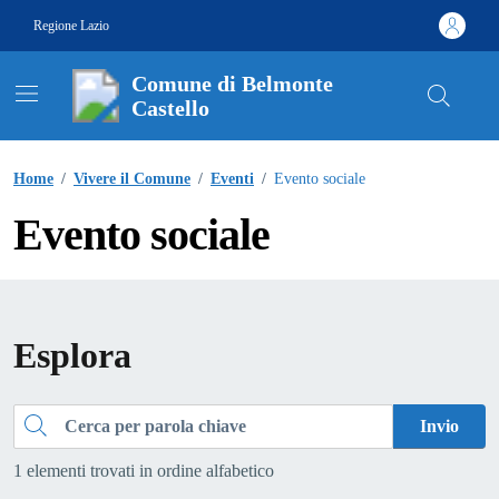
Vai ai contenuti
Vai al footer
Regione Lazio
Comune di Belmonte
Castello
Contenuti in evidenza
Home
/
Vivere il Comune
/
Eventi
/
Evento sociale
Evento sociale
Esplora
Cerca
Invio
1 elementi trovati in ordine alfabetico