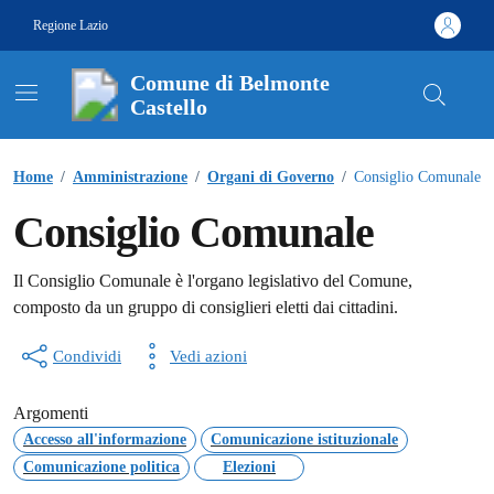
Vai ai contenuti
Vai al footer
Regione Lazio
Comune di Belmonte
Castello
Contenuti in evidenza
Home
/
Amministrazione
/
Organi di Governo
/
Consiglio Comunale
Consiglio Comunale
Il Consiglio Comunale è l'organo legislativo del Comune,
composto da un gruppo di consiglieri eletti dai cittadini.
Condividi
Vedi azioni
Argomenti
Accesso all'informazione
Comunicazione istituzionale
Comunicazione politica
Elezioni