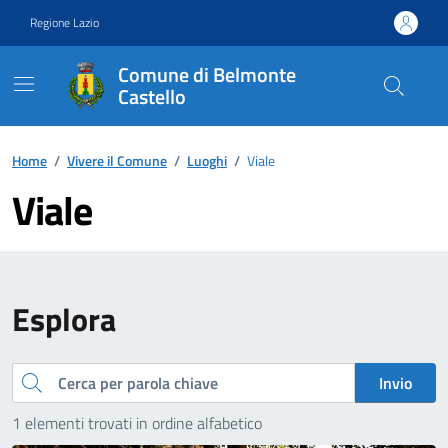
Vai ai contenuti
Vai al footer
Regione Lazio
Comune di Belmonte
Castello
Contenuti in evidenza
Home
/
Vivere il Comune
/
Luoghi
/
Viale
Viale
Esplora
Cerca
Invio
1 elementi trovati in ordine alfabetico