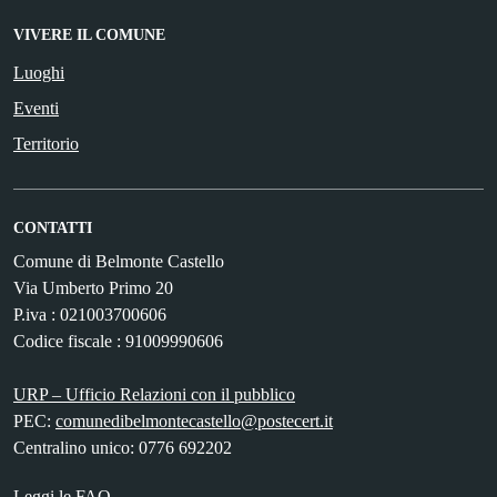
VIVERE IL COMUNE
Luoghi
Eventi
Territorio
CONTATTI
Comune di Belmonte Castello
Via Umberto Primo 20
P.iva : 021003700606
Codice fiscale : 91009990606
URP – Ufficio Relazioni con il pubblico
PEC:
comunedibelmontecastello@postecert.it
Centralino unico: 0776 692202
Leggi le FAQ