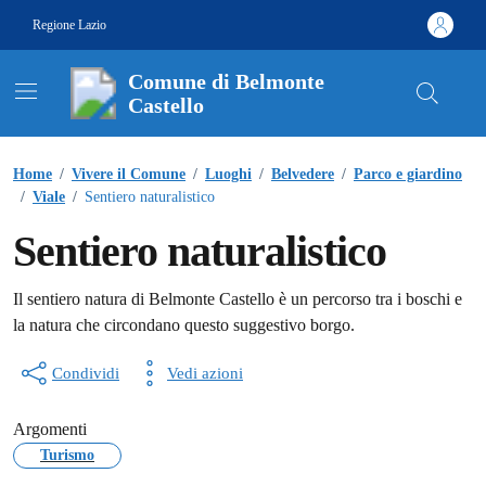
Vai ai contenuti
Vai al footer
Regione Lazio
Comune di Belmonte
Castello
Contenuti in evidenza
Home
/
Vivere il Comune
/
Luoghi
/
Belvedere
/
Parco e giardino
/
Viale
/
Sentiero naturalistico
Sentiero naturalistico
Il sentiero natura di Belmonte Castello è un percorso tra i boschi e
la natura che circondano questo suggestivo borgo.
Condividi
Vedi azioni
Argomenti
Turismo