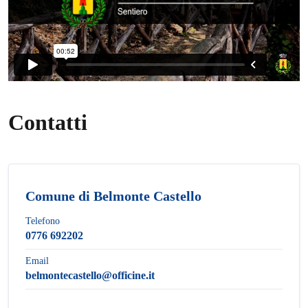
Contatti
Comune di Belmonte Castello
Telefono
0776 692202
Email
belmontecastello@officine.it